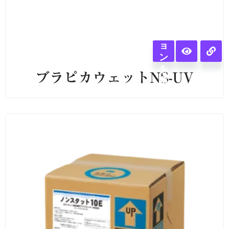
オ
プ
シ
ョ
ン
を
ブラピカウェットNS-UV
選
択