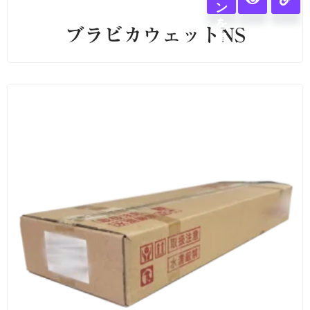
ン
を
ブラビカウェットNS
選
択