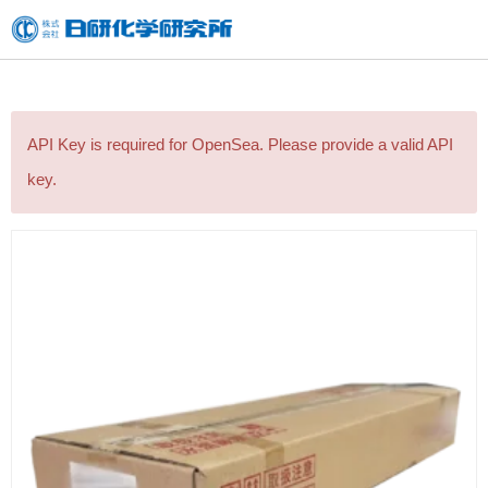
内
容
を
ス
API Key is required for OpenSea. Please provide a valid API
キ
key.
ッ
プ