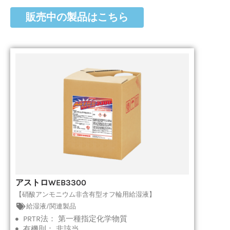
販売中の製品はこちら
ペ
ペ
ペ
ペ
ペ
ー
ー
ー
ー
ー
ジ
ジ
ジ
ジ
ジ
アストロWEB3300
【硝酸アンモニウム非含有型オフ輪用給湿液】
給湿液/関連製品
PRTR法：
第一種指定化学物質
有機則：
非該当