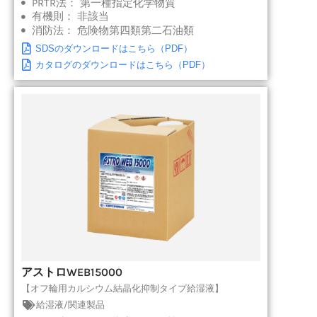
PRTR法：
第一種指定化学物質
有機則：
非該当
消防法：
危険物第四類第二石油類
SDSのダウンロードはこちら（PDF）
カタログのダウンロードはこちら（PDF）
アストロWEB15000
【オフ輪用カルシウム結晶化抑制タイプ給湿液】
給湿液/関連製品