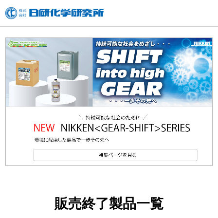
内
容
を
ス
キ
ッ
プ
販売終了製品一覧