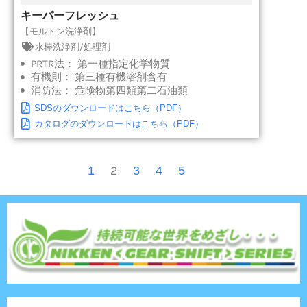
キーパーフレッシュ
【モルトン洗浄剤】
水棒洗浄剤/処理剤
PRTR法：
第一種指定化学物質
有機則：
第三種有機溶剤含有
消防法：
危険物第四類第二石油類
SDSのダウンロードはこちら（PDF）
カタログのダウンロードはこちら（PDF）
TOPへ戻る
2
1
3
4
5