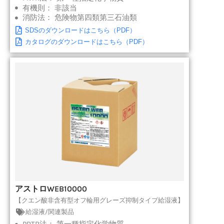
有機則：
非該当
消防法：
危険物第四類第三石油類
SDSのダウンロードはこちら（PDF）
カタログのダウンロードはこちら（PDF）
アストロWEB10000
【クエン酸非含有型オフ輪用グレーズ抑制タイプ給湿液】
給湿液/関連製品