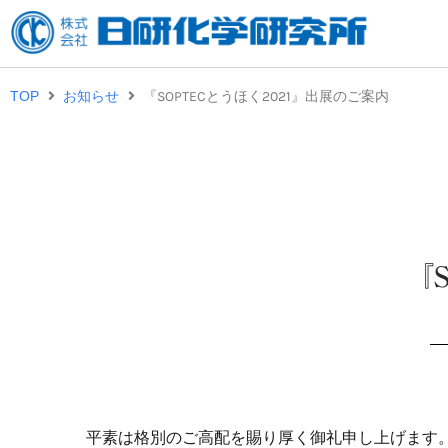
内
容
を
『SOPTECとうほく2021』出展のご案内
TOP
お知らせ
ス
キ
ッ
プ
『
平素は格別のご高配を賜り厚く御礼申し上げます