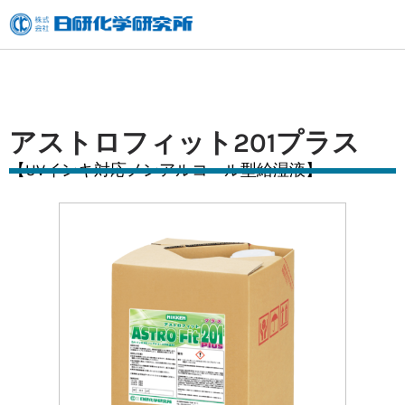
内
容
を
ス
キ
アストロフィット201プラス
ッ
【UVインキ対応ノンアルコール型給湿液】
プ