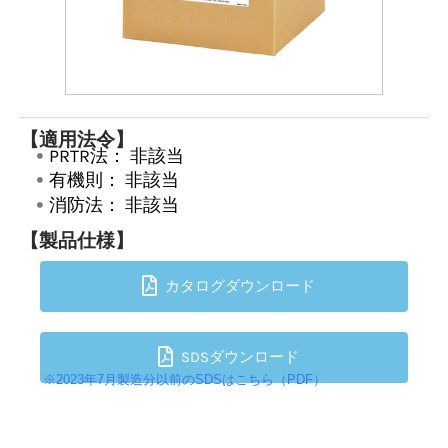
【適用法令】
PRTR法：
非該当
有機則：
非該当
消防法：
非該当
【製品仕様】
カタログダウンロード
SDSダウンロード
※2023年7月製造分以前のSDSはこちら（PDF）
TOPへ戻る