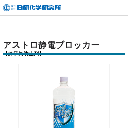
内
容
を
ス
キ
アストロ静電ブロッカー
ッ
【静電気防止剤】
プ