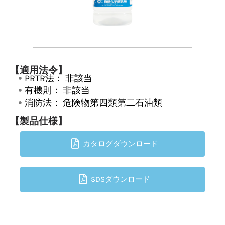
【適用法令】
PRTR法：
非該当
有機則：
非該当
消防法：
危険物第四類第二石油類
【製品仕様】
カタログダウンロード
SDSダウンロード
TOPへ戻る