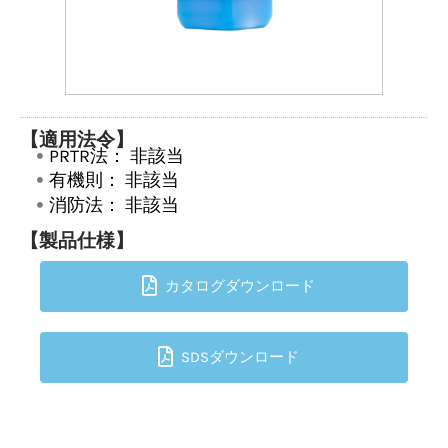
【適用法令】
PRTR法：
非該当
有機則：
非該当
消防法：
非該当
【製品仕様】
カタログダウンロード
SDSダウンロード
TOPへ戻る