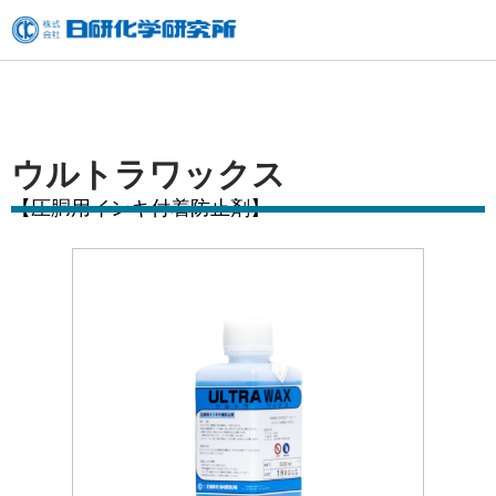
内
容
を
ス
キ
ウルトラワックス
ッ
【圧胴用インキ付着防止剤】
プ