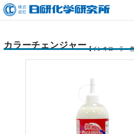
内
容
を
ス
キ
カラーチェンジャー
【インキローラー
ッ
プ