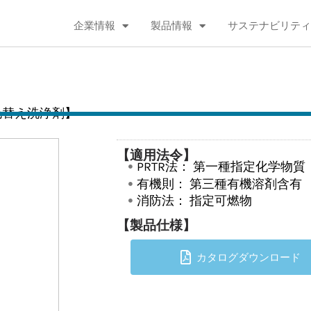
企業情報
製品情報
サステナビリティ
色替え洗浄剤】
【適用法令】
PRTR法：
第一種指定化学物質
有機則：
第三種有機溶剤含有
消防法：
指定可燃物
【製品仕様】
カタログダウンロード