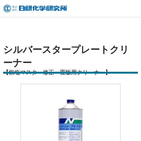
内
容
を
ス
キ
シルバースタープレートクリ
ッ
ーナー
プ
【銀塩マスター修正・置版用クリーナー】