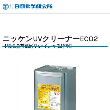
内
容
を
ス
キ
ニッケンUVクリーナーECO2
ッ
【環境負荷低減型UVインキ洗浄剤】
プ