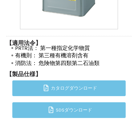
【適用法令】
PRTR法：
第一種指定化学物質
有機則：
第三種有機溶剤含有
消防法：
危険物第四類第二石油類
【製品仕様】
カタログダウンロード
SDSダウンロード
TOPへ戻る