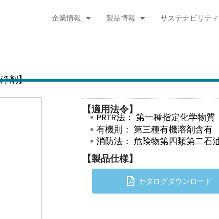
企業情報
製品情報
サステナビリティ
洗浄剤】
【適用法令】
PRTR法：
第一種指定化学物質
有機則：
第三種有機溶剤含有
消防法：
危険物第四類第二石
【製品仕様】
カタログダウンロード