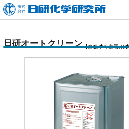
内
容
を
ス
キ
日研オートクリーン
【自動洗浄装置用
ッ
プ