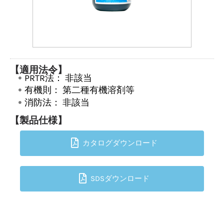
【適用法令】
PRTR法：
非該当
有機則：
第二種有機溶剤等
消防法：
非該当
【製品仕様】
カタログダウンロード
SDSダウンロード
TOPへ戻る