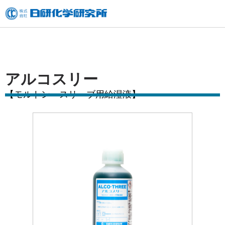
内
容
を
ス
キ
アルコスリー
ッ
【モルトン・スリーブ用給湿液】
プ