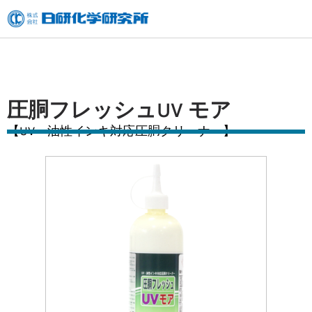
内
容
を
ス
キ
圧胴フレッシュUV モア
ッ
【UV・油性インキ対応圧胴クリーナー】
プ