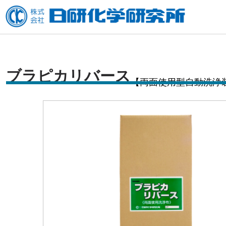
内
容
を
ス
キ
ブラピカリバース
【両面使用型自動洗浄
ッ
プ