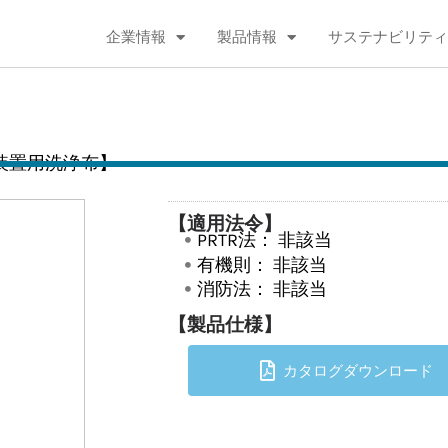
企業情報
製品情報
サステナビリティ
装置用洗浄布】
【適用法令】
PRTR法：
非該当
有機則：
非該当
消防法：
非該当
【製品仕様】
カタログダウンロード