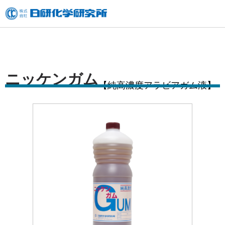
内
容
を
ス
キ
ニッケンガム
【純高濃度アラビアガム液】
ッ
プ