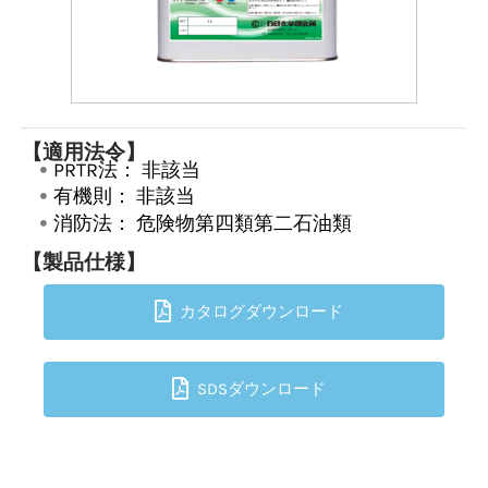
【適用法令】
PRTR法：
非該当
有機則：
非該当
消防法：
危険物第四類第二石油類
【製品仕様】
カタログダウンロード
SDSダウンロード
TOPへ戻る