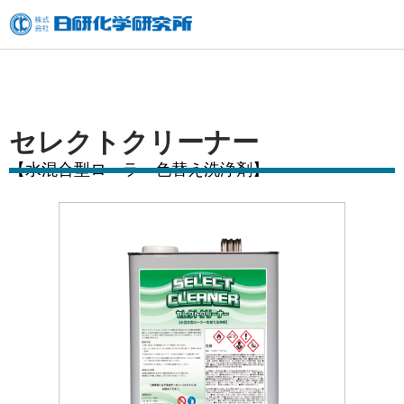
内
容
を
ス
キ
セレクトクリーナー
ッ
【水混合型ローラー色替え洗浄剤】
プ